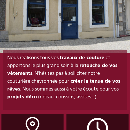
Nous réalisons tous vos
travaux de couture
et
apportons le plus grand soin à la
retouche de vos
vêtements
. N’hésitez pas à solliciter notre
couturière chevronnée pour
créer la tenue de vos
rêves
. Nous sommes aussi à votre écoute pour vos
projets déco
(rideau, coussins, assises…).