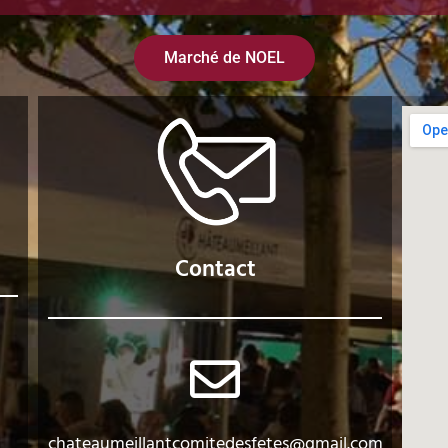
Marché de NOEL
Contact
chateaumeillantcomitedesfetes@gmail.com