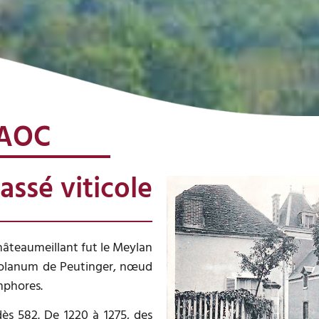
 AOC
assé viticole
Châteaumeillant fut le Meylan
ediolanum de Peutinger, nœud
mphores.
ès 582. De 1220 à 1275, des