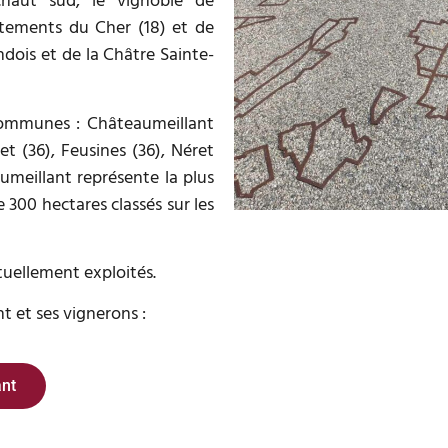
chaut sud, le vignoble de
rtements du Cher (18) et de
ndois et de la Châtre Sainte-
 communes : Châteaumeillant
et (36), Feusines (36), Néret
umeillant représente la plus
e 300 hectares classés sur les
ctuellement exploités.
t et ses vignerons :
nt