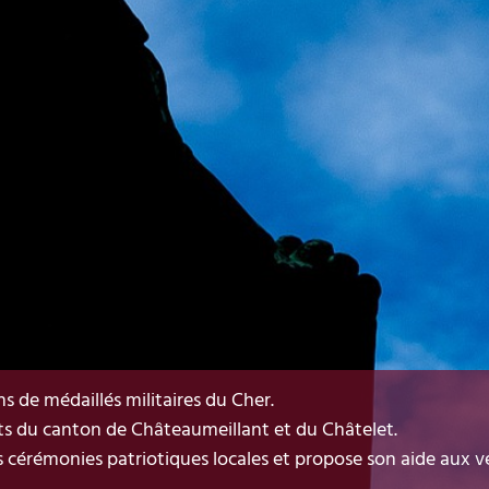
 de médaillés militaires du Cher.
ts du canton de Châteaumeillant et du Châtelet.
es cérémonies patriotiques locales et propose son aide aux v