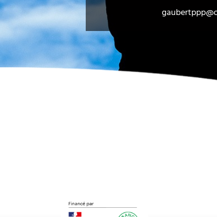
gaubertppp@o